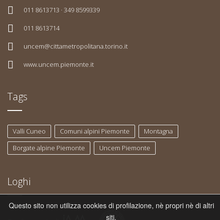
011 8613713 · 349 8599339
011 8613714
uncem@cittametropolitana.torino.it
www.uncem.piemonte.it
Tags
Valli Cuneo
Comuni alpini Piemonte
Montagna
Borgate alpine Piemonte
Uncem Piemonte
Loghi
Questo sito non utilizza cookies di profilazione, nè propri nè di altri
siti.