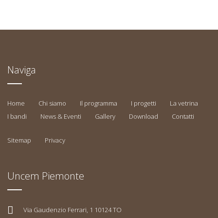
Naviga
Home
Chi siamo
Il programma
I progetti
La vetrina
I bandi
News & Eventi
Gallery
Download
Contatti
Sitemap
Privacy
Uncem Piemonte
Via Gaudenzio Ferrari, 1 10124 TO