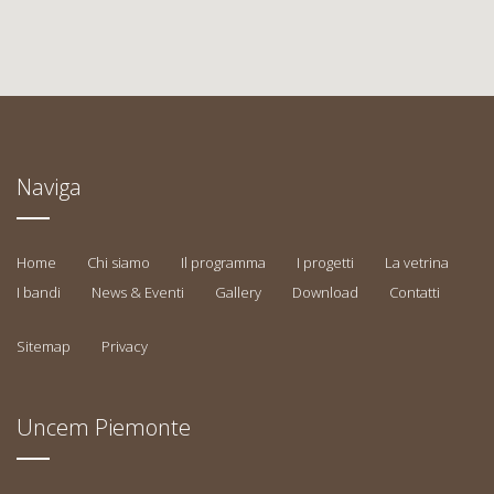
Naviga
Home
Chi siamo
Il programma
I progetti
La vetrina
I bandi
News & Eventi
Gallery
Download
Contatti
Sitemap
Privacy
Uncem Piemonte