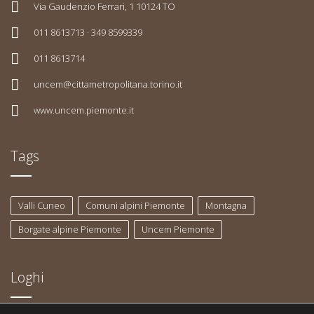
Via Gaudenzio Ferrari, 1 10124 TO
011 8613713 · 349 8599339
011 8613714
uncem@cittametropolitana.torino.it
www.uncem.piemonte.it
Tags
Valli Cuneo
Comuni alpini Piemonte
Montagna
Borgate alpine Piemonte
Uncem Piemonte
Loghi