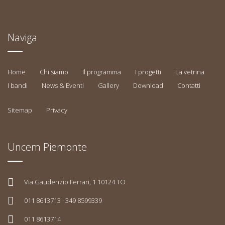
Naviga
Home
Chi siamo
Il programma
I progetti
La vetrina
I bandi
News & Eventi
Gallery
Download
Contatti
Sitemap
Privacy
Uncem Piemonte
Via Gaudenzio Ferrari, 1 10124 TO
011 8613713 · 349 8599339
011 8613714