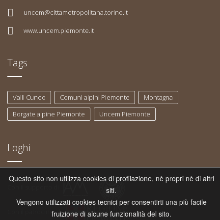
uncem@cittametropolitana.torino.it
www.uncem.piemonte.it
Tags
Valli Cuneo
Comuni alpini Piemonte
Montagna
Borgate alpine Piemonte
Uncem Piemonte
Loghi
Questo sito non utilizza cookies di profilazione, nè propri nè di altri
Con il supporto di
siti.
Vengono utilizzati cookies tecnici per consentirti una più facile
Con il patrocinio di
fruizione di alcune funzionalità del sito.