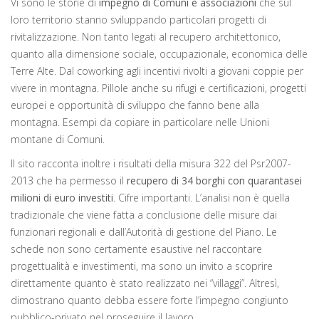
Vi sono le storie di
impegno di Comuni e associazioni
che sul
loro territorio stanno sviluppando particolari progetti di
rivitalizzazione. Non tanto legati al recupero architettonico,
quanto alla dimensione sociale, occupazionale, economica delle
Terre Alte. Dal coworking agli incentivi rivolti a giovani coppie per
vivere in montagna. Pillole anche su rifugi e certificazioni, progetti
europei e opportunità di sviluppo che fanno bene alla
montagna. Esempi da copiare in particolare nelle Unioni
montane di Comuni.
Il sito racconta inoltre i risultati della misura 322 del Psr2007-
2013 che ha permesso il
recupero di 34 borghi con quarantasei
milioni di euro investiti
. Cifre importanti. L’analisi non è quella
tradizionale che viene fatta a conclusione delle misure dai
funzionari regionali e dall’Autorità di gestione del Piano. Le
schede non sono certamente esaustive nel raccontare
progettualità e investimenti, ma sono un invito a scoprire
direttamente quanto è stato realizzato nei “villaggi”. Altresì,
dimostrano quanto debba essere forte l’impegno congiunto
pubblico-privato nel proseguire il lavoro.