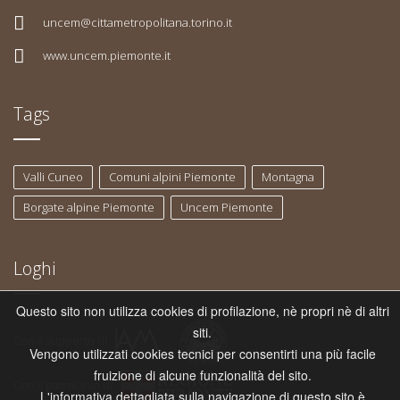
uncem@cittametropolitana.torino.it
www.uncem.piemonte.it
Tags
Valli Cuneo
Comuni alpini Piemonte
Montagna
Borgate alpine Piemonte
Uncem Piemonte
Loghi
Questo sito non utilizza cookies di profilazione, nè propri nè di altri
siti.
Con il supporto di
Vengono utilizzati cookies tecnici per consentirti una più facile
fruizione di alcune funzionalità del sito.
Con il patrocinio di
L'informativa dettagliata sulla navigazione di questo sito è