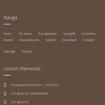
Naviga
Home
Chi siamo
Il programma
I progetti
La vetrina
I bandi
News & Eventi
Gallery
Download
Contatti
Sitemap
Privacy
Uncem Piemonte
Via Gaudenzio Ferrari, 1 10124 TO
011 8613713 · 349 8599339
011 8613714