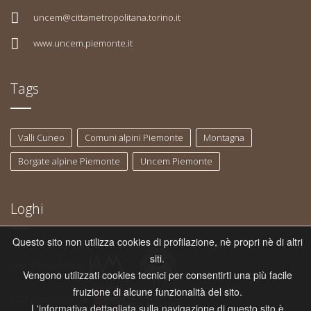
uncem@cittametropolitana.torino.it
www.uncem.piemonte.it
Tags
Valli Cuneo
Comuni alpini Piemonte
Montagna
Borgate alpine Piemonte
Uncem Piemonte
Loghi
Questo sito non utilizza cookies di profilazione, nè propri nè di altri
siti.
Con il supporto di
Vengono utilizzati cookies tecnici per consentirti una più facile
fruizione di alcune funzionalità del sito.
Con il patrocinio di
L'informativa dettagliata sulla navigazione di questo sito è