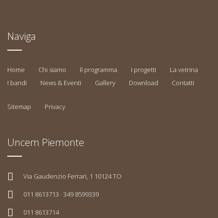
Naviga
Home
Chi siamo
Il programma
I progetti
La vetrina
I bandi
News & Eventi
Gallery
Download
Contatti
Sitemap
Privacy
Uncem Piemonte
Via Gaudenzio Ferrari, 1 10124 TO
011 8613713 · 349 8599339
011 8613714