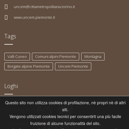
uncem@cittametropolitana.torino.it
www.uncem.piemonte.it
Tags
Valli Cuneo
Comuni alpini Piemonte
Montagna
Borgate alpine Piemonte
Uncem Piemonte
Loghi
Questo sito non utilizza cookies di profilazione, nè propri nè di altri
Con il supporto di
siti.
Vengono utilizzati cookies tecnici per consentirti una più facile
fruizione di alcune funzionalità del sito.
Con il patrocinio di