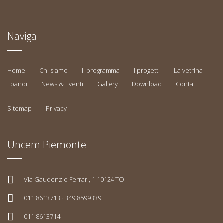
Naviga
Home
Chi siamo
Il programma
I progetti
La vetrina
I bandi
News & Eventi
Gallery
Download
Contatti
Sitemap
Privacy
Uncem Piemonte
Via Gaudenzio Ferrari, 1 10124 TO
011 8613713 · 349 8599339
011 8613714