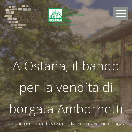
A Ostana, il bando
per la vendita di
borgata Ambornetti
Ti trovi in:
Home
\
Bandi
\ A Ostana, il bando per la vendita di borgata