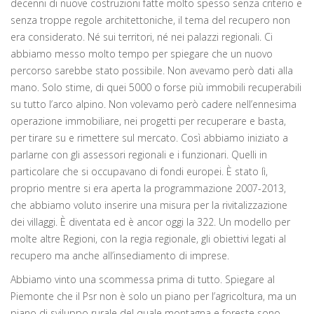
decenni di nuove costruzioni fatte molto spesso senza criterio e
senza troppe regole architettoniche, il tema del recupero non
era considerato. Né sui territori, né nei palazzi regionali. Ci
abbiamo messo molto tempo per spiegare che un nuovo
percorso sarebbe stato possibile. Non avevamo però dati alla
mano. Solo stime, di quei 5000 o forse più immobili recuperabili
su tutto l’arco alpino. Non volevamo però cadere nell’ennesima
operazione immobiliare, nei progetti per recuperare e basta,
per tirare su e rimettere sul mercato. Così abbiamo iniziato a
parlarne con gli assessori regionali e i funzionari. Quelli in
particolare che si occupavano di fondi europei. È stato lì,
proprio mentre si era aperta la programmazione 2007-2013,
che abbiamo voluto inserire una misura per la rivitalizzazione
dei villaggi. È diventata ed è ancor oggi la 322. Un modello per
molte altre Regioni, con la regia regionale, gli obiettivi legati al
recupero ma anche all’insediamento di imprese.
Abbiamo vinto una scommessa prima di tutto. Spiegare al
Piemonte che il Psr non è solo un piano per l’agricoltura, ma un
piano di sviluppo rurale del quale montagna e foreste sono