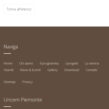
Torna all'elenco
Naviga
Home
Chi siamo
Il programma
I progetti
La vetrina
I bandi
News & Eventi
Gallery
Download
Contatti
Sitemap
Privacy
Uncem Piemonte