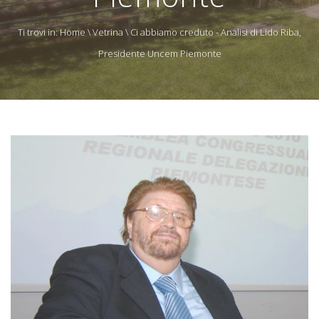
Ti trovi in:
Home
\
Vetrina
\ Ci abbiamo creduto - Analisi di Lido Riba,
Presidente Uncem Piemonte