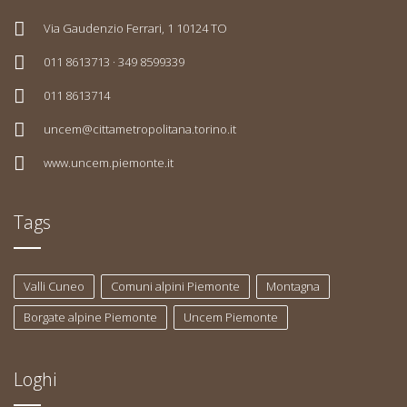
Via Gaudenzio Ferrari, 1 10124 TO
011 8613713 · 349 8599339
011 8613714
uncem@cittametropolitana.torino.it
www.uncem.piemonte.it
Tags
Valli Cuneo
Comuni alpini Piemonte
Montagna
Borgate alpine Piemonte
Uncem Piemonte
Loghi