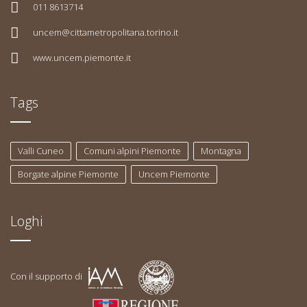
011 8613714
uncem@cittametropolitana.torino.it
www.uncem.piemonte.it
Tags
Valli Cuneo
Comuni alpini Piemonte
Montagna
Borgate alpine Piemonte
Uncem Piemonte
Loghi
Con il supporto di