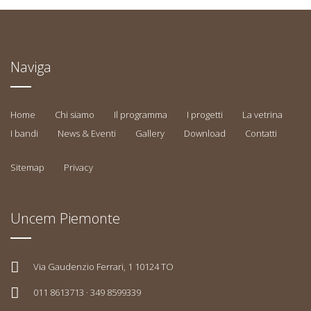
Naviga
Home
Chi siamo
Il programma
I progetti
La vetrina
I bandi
News & Eventi
Gallery
Download
Contatti
Sitemap
Privacy
Uncem Piemonte
Via Gaudenzio Ferrari, 1 10124 TO
011 8613713 · 349 8599339